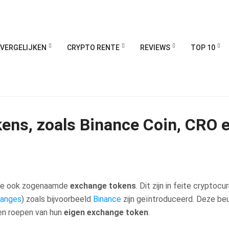
VERGELIJKEN
CRYPTO RENTE
REVIEWS
TOP 10
kens, zoals Binance Coin, CRO 
b je ook zogenaamde
exchange tokens
. Dit zijn in feite cryptocu
anges
) zoals bijvoorbeeld
Binance
zijn geïntroduceerd. Deze be
ven roepen van hun
eigen exchange token
.