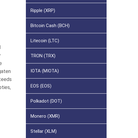
Ripple (XRP)
Bitcoin Cash (BCH)
Litecoin (LTC)
l
y
TRON (TRX)
e
IOTA (MIOTA)
gaten
steeds
EOS (EOS)
ties,
Polkadot (DOT)
Monero (XMR)
Stellar (XLM)