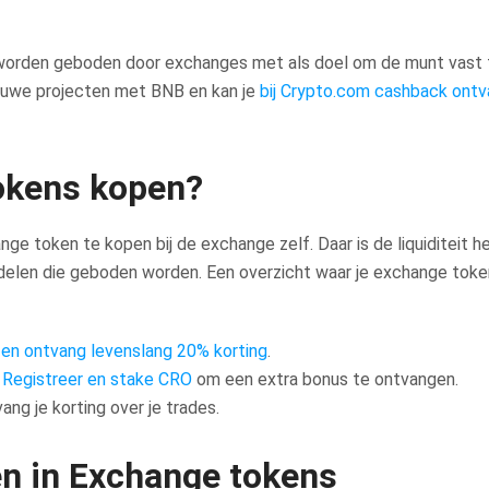
es worden geboden door exchanges met als doel om de munt vast 
ieuwe projecten met BNB en kan je
bij Crypto.com cashback ont
okens kopen?
e token te kopen bij de exchange zelf. Daar is de liquiditeit h
ordelen die geboden worden. Een overzicht waar je exchange tok
u
en ontvang levenslang 20% korting
.
.
Registreer en stake CRO
om een extra bonus te ontvangen.
ng je korting over je trades.
ren in Exchange tokens