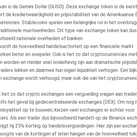
rvan is de Gemini Dollar (GUSD). Deze exchange token is de eers
t de kredietwaardigheid en prijsstabiliteit van de Amerikaanse D
rencies. Stablecoins spelen een belangrijke rol in het overbru
traditionele munteenheden. Dit type van exchange token kan dus
orbeeld nationale overheden of banken.
t’ wordt de hoeveelheid handelsactiviteit op een financiële markt
erken beter en soepeler. Ook is het zo dat cryptocurrencies me
en worden en minder snel onderhevig zijn aan dramatische prijsdal
aders lokken en daarmee hun eigen liquiditeit verhogen. Een bi
 zo’n exchange wordt verhoogd, maar ook die van het cryptocurren
s het zo dat crypto exchanges een vergoeding vragen aan trade
zelfs het geval bij gedecentraliseerde exchanges (DEX). Om nog
loyaliteit op te bouwen, kiezen veel exchanges er echter voor
ers. Als een trader dus bijvoorbeeld handelt op de Binance exc
rijgt hij 25% korting op handelsvergoedingen. Hier zijn per exch
e hoogte van de kortingen af laten hangen van de hoeveelheid tok