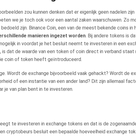
orbeelden zou kunnen denken dat er eigenlijk geen nadelen zijn
oeten we je toch ook voor een aantal zaken waarschuwen. Zo mo
 bedoeld zijn. Binance Coin, een van de meest bekende coins in 
verschillende manieren ingezet worden
. Bij andere tokens is d
mogelijk in voordat je het besluit neemt te investeren in een ex
is dat de waarde van een token of coin direct in verband staat
 die coin of token heeft geïntroduceerd.
nge. Wordt de exchange bijvoorbeeld vaak gehackt? Wordt de e
eid of een instantie van een ander land? Dit zijn allemaal fact
 je van plan bent in te investeren.
weegt te investeren in exchange tokens en dat is de zogenaamd
n een cryptobeurs besluit een bepaalde hoeveelheid exchange to