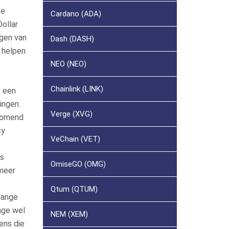
te
Cardano (ADA)
ollar
ggen van
Dash (DASH)
 helpen
NEO (NEO)
Chainlink (LINK)
t een
ingen.
Verge (XVG)
jkomend
cy
VeChain (VET)
rs
OmiseGO (OMG)
 meer
Qtum (QTUM)
hange
ange wel
NEM (XEM)
ens die