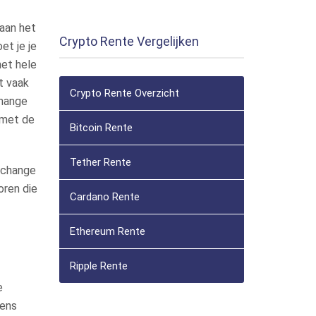
 aan het
Crypto Rente Vergelijken
et je je
het hele
at vaak
Crypto Rente Overzicht
change
 met de
Bitcoin Rente
Tether Rente
xchange
oren die
Cardano Rente
Ethereum Rente
Ripple Rente
e
kens