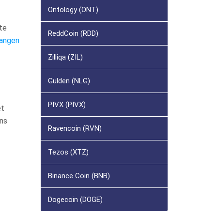
Ontology (ONT)
te
ReddCoin (RDD)
vangen
Zilliqa (ZIL)
Gulden (NLG)
PIVX (PIVX)
et
ens
Ravencoin (RVN)
Tezos (XTZ)
Binance Coin (BNB)
Dogecoin (DOGE)