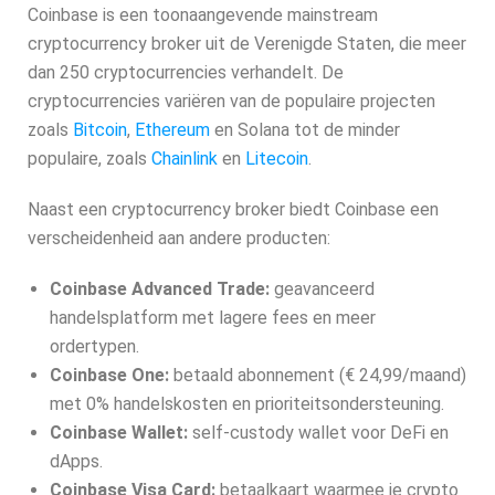
Coinbase is een toonaangevende mainstream
cryptocurrency broker uit de Verenigde Staten, die meer
dan 250 cryptocurrencies verhandelt. De
cryptocurrencies variëren van de populaire projecten
zoals
Bitcoin
,
Ethereum
en Solana tot de minder
populaire, zoals
Chainlink
en
Litecoin
.
Naast een cryptocurrency broker biedt Coinbase een
verscheidenheid aan andere producten:
Coinbase Advanced Trade:
geavanceerd
handelsplatform met lagere fees en meer
ordertypen.
Coinbase One:
betaald abonnement (€ 24,99/maand)
met 0% handelskosten en prioriteitsondersteuning.
Coinbase Wallet:
self-custody wallet voor DeFi en
dApps.
Coinbase Visa Card:
betaalkaart waarmee je crypto