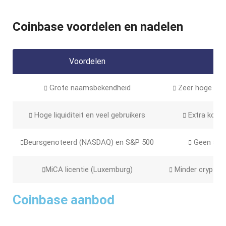
Coinbase voordelen en nadelen
Voordelen
Grote naamsbekendheid
Zeer hoge tari
Hoge liquiditeit en veel gebruikers
Extra kost
Beursgenoteerd (NASDAQ) en S&P 500
Geen supp
MiCA licentie (Luxemburg)
Minder crypto’s
Coinbase aanbod